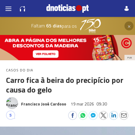
×
Faltam
65 dias
para os
PUB
CASOS DO DIA
Carro fica à beira do precipício por
causa do gelo
Francisco José Cardoso
19 mar 2026
09:30
5