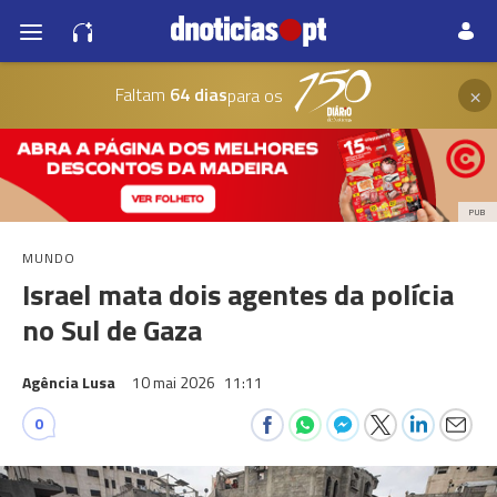
×
Faltam
64 dias
para os
PUB
MUNDO
Israel mata dois agentes da polícia
no Sul de Gaza
Agência Lusa
10 mai 2026
11:11
0