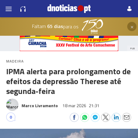
×
Faltam
65 dias
para os
PUB
MADEIRA
IPMA alerta para prolongamento de
efeitos da depressão Therese até
segunda-feira
Marco Livramento
18 mar 2026
21:31
0