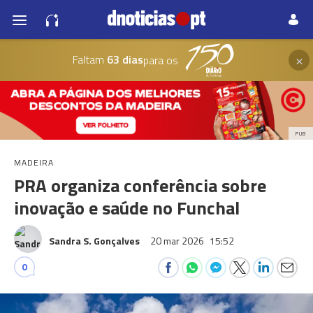
×
Faltam
63 dias
para os
PUB
MADEIRA
PRA organiza conferência sobre
inovação e saúde no Funchal
Sandra S. Gonçalves
20 mar 2026
15:52
0