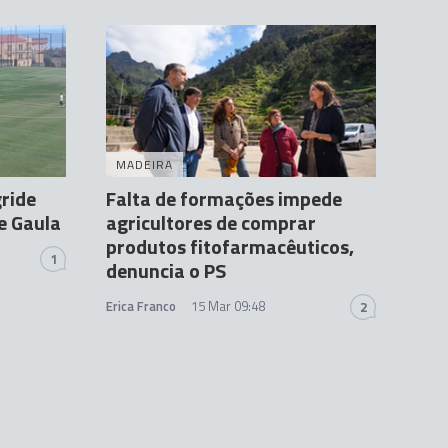
MADEIRA
ride
Falta de formações impede
e Gaula
agricultores de comprar
produtos fitofarmacêuticos,
1
denuncia o PS
Erica Franco
15 Mar 09:48
2