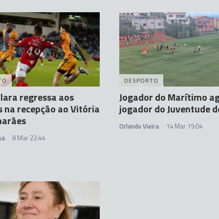
TO
DESPORTO
lara regressa aos
Jogador do Marítimo ag
s na recepção ao Vitória
jogador do Juventude d
marães
Orlando Vieira
14 Mar 19:04
sa
8 Mar 22:44