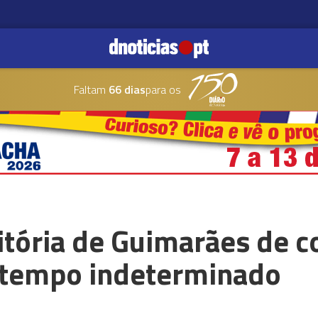
Faltam
66 dias
para os
tória de Guimarães de c
 tempo indeterminado