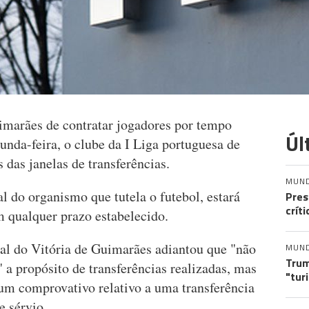
imarães de contratar jogadores por tempo
Úl
gunda-feira, o clube da I Liga portuguesa de
s das janelas de transferências.
MUN
al do organismo que tutela o futebol, estará
Pres
crít
m qualquer prazo estabelecido.
ial do Vitória de Guimarães adiantou que "não
MUN
Trum
" a propósito de transferências realizadas, mas
"tur
 um comprovativo relativo a uma transferência
e sérvio.