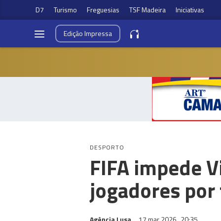
D7
Turismo
Freguesias
TSF Madeira
Iniciativas
Edição
Impressa
DESPORTO
FIFA impede Vi
jogadores por
Agência Lusa
17 mar 2026
20:35