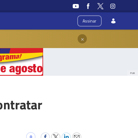
Assinar
×
PUB
ontratar
0