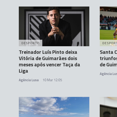
DESPORTO
DESPOR
Treinador Luís Pinto deixa
Santa C
Vitória de Guimarães dois
triunfo
meses após vencer Taça da
de Gui
Liga
Agência Lu
Agência Lusa
10 Mar 12:05