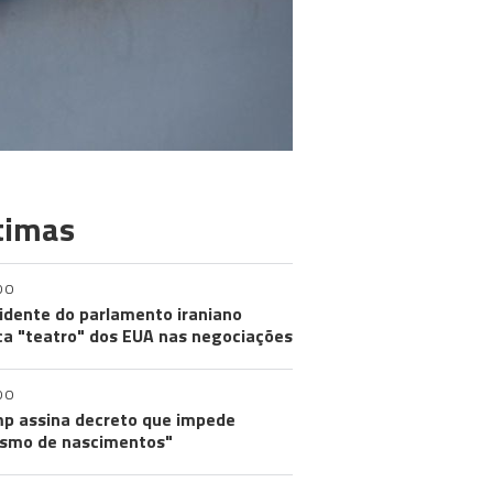
timas
DO
idente do parlamento iraniano
ica "teatro" dos EUA nas negociações
DO
p assina decreto que impede
ismo de nascimentos"