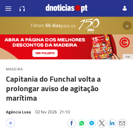
×
Faltam
66 dias
para os
PUB
MADEIRA
Capitania do Funchal volta a
prolongar aviso de agitação
marítima
Agência Lusa
02 fev 2026
21:10
0