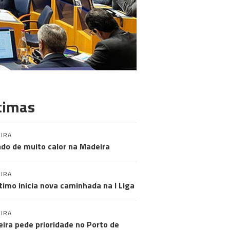
timas
IRA
do de muito calor na Madeira
IRA
timo inicia nova caminhada na I Liga
IRA
ira pede prioridade no Porto de