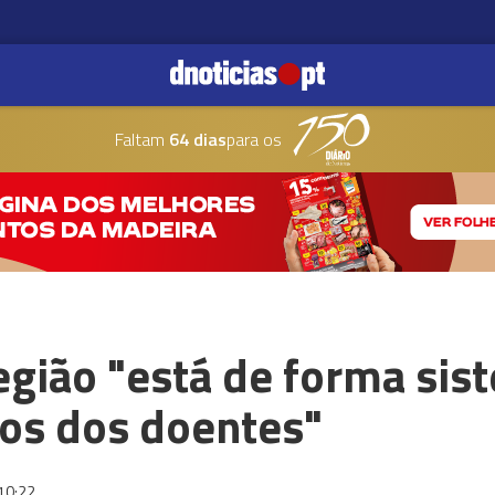
Faltam
64 dias
para os
egião "está de forma sis
itos dos doentes"
10:22