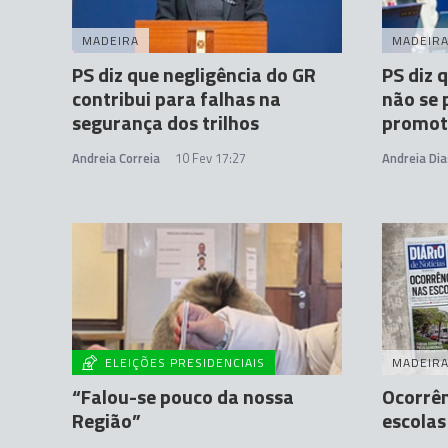
MADEIRA
MADEIR
PS diz que negligência do GR
PS diz 
contribui para falhas na
não se
segurança dos trilhos
promoto
Andreia Correia
10 Fev 17:27
Andreia Dia
ELEIÇÕES PRESIDENCIAIS
MADEIR
“Falou-se pouco da nossa
Ocorrên
Região”
escolas