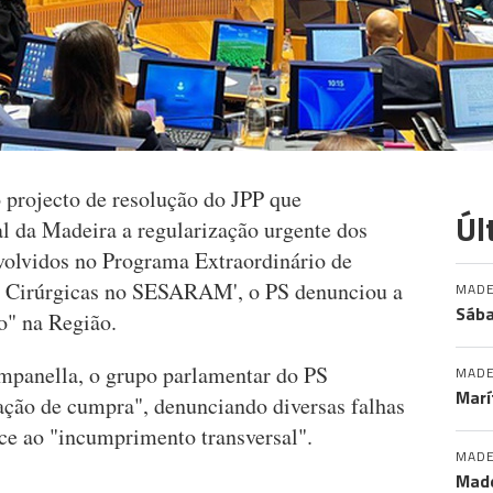
 projecto de resolução do JPP que
Úl
 da Madeira a regularização urgente dos
volvidos no Programa Extraordinário de
a Cirúrgicas no SESARAM', o PS denunciou a
MADE
Sába
o" na Região.
mpanella, o grupo parlamentar do PS
MADE
Marí
ção de cumpra", denunciando diversas falhas
ce ao "incumprimento transversal".
MADE
Made