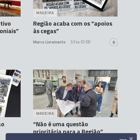
MADEIRA
tivo
Região acaba com os “apoios
oniais”
às cegas”
Marco Livramento
5 Fev 07:00
6
MADEIRA
ão
“Não é uma questão
prioritária para a Região”
×