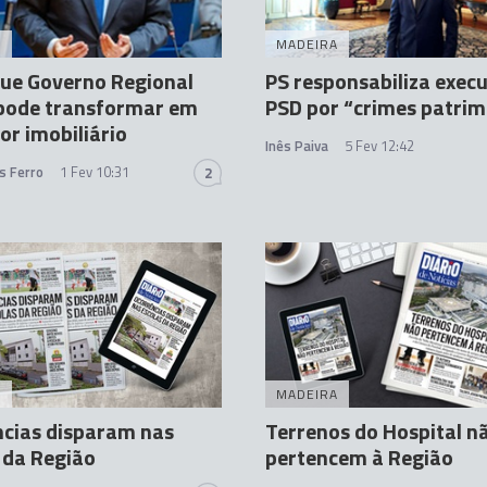
A
MADEIRA
que Governo Regional
PS responsabiliza execu
 pode transformar em
PSD por “crimes patrim
r imobiliário
Inês Paiva
5 Fev 12:42
s Ferro
1 Fev 10:31
2
A
MADEIRA
cias disparam nas
Terrenos do Hospital n
 da Região
pertencem à Região