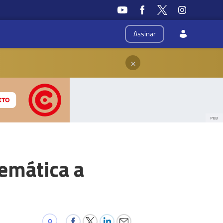
Assinar
×
PUB
temática a
0