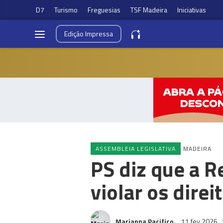
D7
Turismo
Freguesias
TSF Madeira
Iniciativas
Edição
Impressa
ASSEMBLEIA LEGISLATIVA
MADEIRA
PS diz que a R
violar os dire
Marianna Pacifico
11 fev 2026