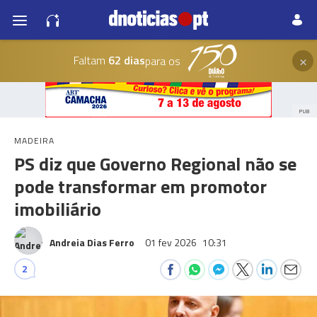
×
Faltam
62 dias
para os
PUB
MADEIRA
PS diz que Governo Regional não se
pode transformar em promotor
imobiliário
Andreia Dias Ferro
01 fev 2026
10:31
2