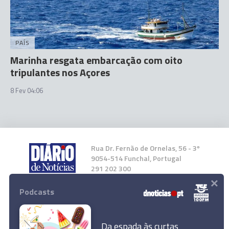
PAÍS
Marinha resgata embarcação com oito
tripulantes nos Açores
8 Fev 04:06
Rua Dr. Fernão de Ornelas, 56 - 3º
9054-514 Funchal, Portugal
291 202 300
×
Podcasts
Instale a nossa App
Da espada às curtas