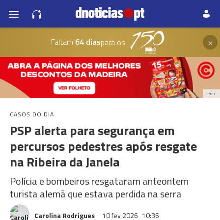
×
Faltam
64 dias
para os
PUB
CASOS DO DIA
PSP alerta para segurança em
percursos pedestres após resgate
na Ribeira da Janela
Polícia e bombeiros resgataram anteontem
turista alemã que estava perdida na serra
Carolina Rodrigues
10 fev 2026
10:36