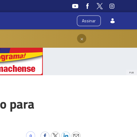
Assinar
×
PUB
o para
0