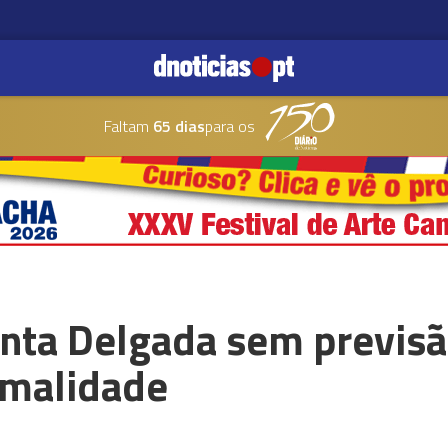
Faltam
65 dias
para os
onta Delgada sem previsã
rmalidade