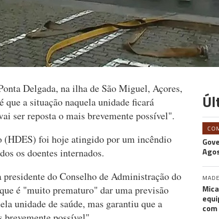
Ponta Delgada, na ilha de São Miguel, Açores,
Úl
 que a situação naquela unidade ficará
ai ser reposta o mais brevemente possível".
CO
o (HDES) foi hoje atingido por um incêndio
Gove
Agos
odos os doentes internados.
 a presidente do Conselho de Administração do
MADE
Mica
ue é "muito prematuro" dar uma previsão
equi
ela unidade de saúde, mas garantiu que a
com
s brevemente possível".