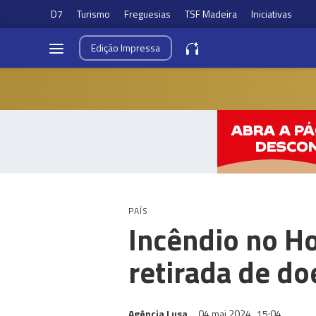
D7
Turismo
Freguesias
TSF Madeira
Iniciativas
Edição
Impressa
PAÍS
Incêndio no Ho
retirada de do
Agência Lusa
04 mai 2024
15:04