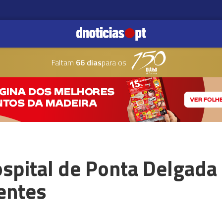
Faltam
66 dias
para os
spital de Ponta Delgada 
entes