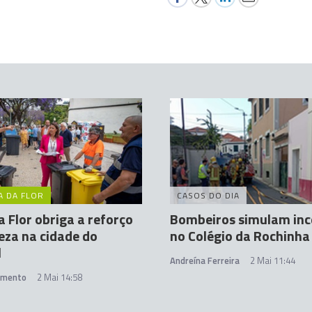
A DA FLOR
CASOS DO DIA
a Flor obriga a reforço
Bombeiros simulam inc
eza na cidade do
no Colégio da Rochinha
l
Andreína Ferreira
2 Mai 11:44
amento
2 Mai 14:58