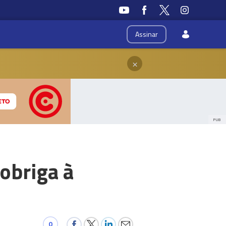
Assinar
×
PUB
obriga à
0