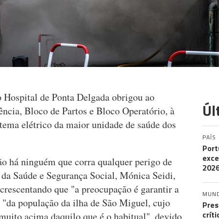
o Hospital de Ponta Delgada obrigou ao
Úl
ncia, Bloco de Partos e Bloco Operatório, à
istema elétrico da maior unidade de saúde dos
PAÍS
Port
exce
o há ninguém que corra qualquer perigo de
202
al da Saúde e Segurança Social, Mónica Seidi,
acrescentando que "a preocupação é garantir a
MUN
 "da população da ilha de São Miguel, cujo
Pres
crít
muito acima daquilo que é o habitual", devido