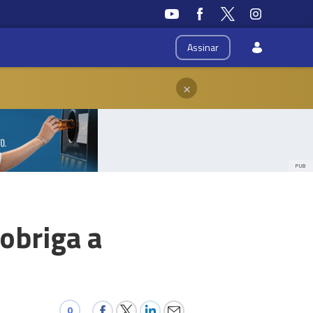
Assinar
×
PUB
obriga a
0