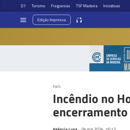
D7
Turismo
Freguesias
TSF Madeira
Iniciativas
Edição
Impressa
PAÍS
Incêndio no Ho
encerramento 
Agência Lusa
04 mai 2024
16:13