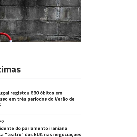
timas
ugal registou 680 óbitos em
sso em três períodos do Verão de
6
DO
idente do parlamento iraniano
ica "teatro" dos EUA nas negociações