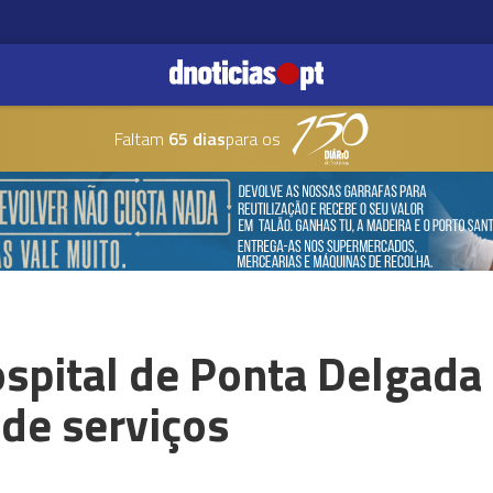
Faltam
65 dias
para os
spital de Ponta Delgada 
de serviços