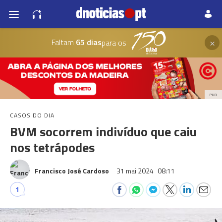
×
Faltam
65 dias
para os
PUB
CASOS DO DIA
BVM socorrem indivíduo que caiu
nos tetrápodes
Francisco José Cardoso
31 mai 2024
08:11
1