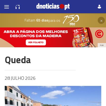
×
Faltam
65 dias
para os
PUB
Queda
28 JULHO 2026