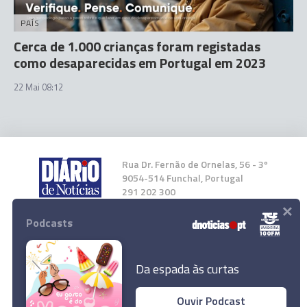
PAÍS
Cerca de 1.000 crianças foram registadas
como desaparecidas em Portugal em 2023
22 Mai 08:12
Rua Dr. Fernão de Ornelas, 56 - 3º
9054-514 Funchal, Portugal
291 202 300
×
Podcasts
Instale a nossa App
Da espada às curtas
Ouvir Podcast