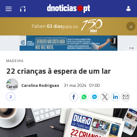
×
Faltam
63 dias
para os
PUB
MADEIRA
22 crianças à espera de um lar
Carolina Rodrigues
31 mai 2024
07:00
2