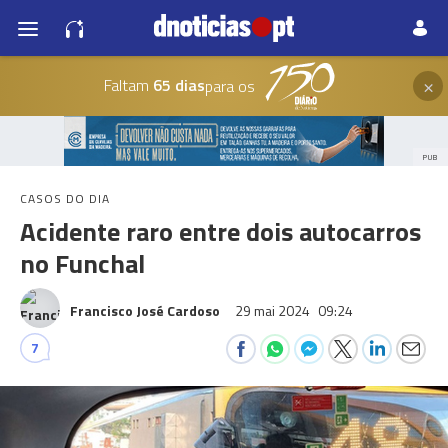
×
Faltam
65 dias
para os
PUB
CASOS DO DIA
Acidente raro entre dois autocarros
no Funchal
Francisco José Cardoso
29 mai 2024
09:24
7