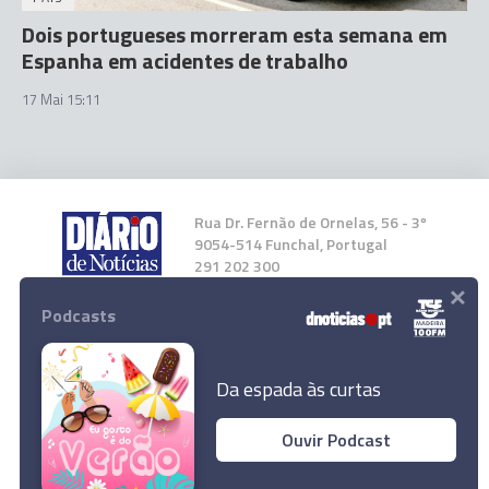
Dois portugueses morreram esta semana em
Espanha em acidentes de trabalho
17 Mai 15:11
Rua Dr. Fernão de Ornelas, 56 - 3º
9054-514 Funchal, Portugal
291 202 300
×
Podcasts
Instale a nossa App
Da espada às curtas
Ouvir Podcast
© 2024 Empresa Diário de Notícias, Lda.
Dois trabalhadores feridos no Funchal
Todos os direitos reservados.