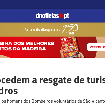
Faltam
64 dias
para os
cedem a resgate de turis
dros
rios homens dos Bombeiros Voluntários de São Vicent