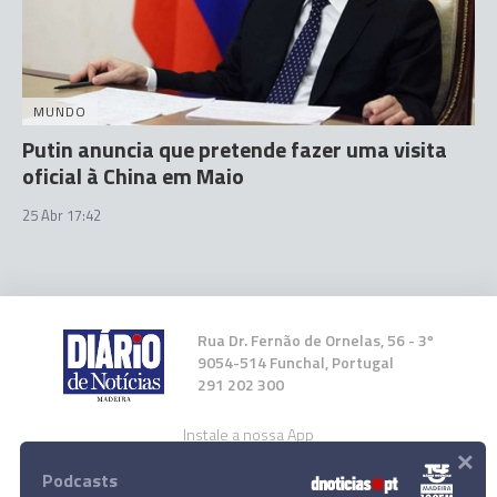
MUNDO
Putin anuncia que pretende fazer uma visita
oficial à China em Maio
25 Abr 17:42
Rua Dr. Fernão de Ornelas, 56 - 3º
9054-514 Funchal, Portugal
291 202 300
Instale a nossa App
×
Podcasts