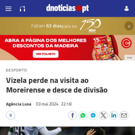
×
Faltam
63 dias
para os
PUB
DESPORTO
Vizela perde na visita ao
Moreirense e desce de divisão
Agência Lusa
03 mai 2024
22:18
0