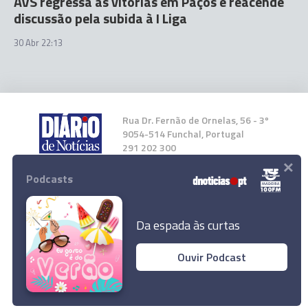
AVS regressa às vitórias em Paços e reacende
discussão pela subida à I Liga
30 Abr 22:13
Rua Dr. Fernão de Ornelas, 56 - 3º
9054-514 Funchal, Portugal
291 202 300
×
Podcasts
Instale a nossa App
Da espada às curtas
Ouvir Podcast
© 2024 Empresa Diário de Notícias, Lda.
Todos os direitos reservados.