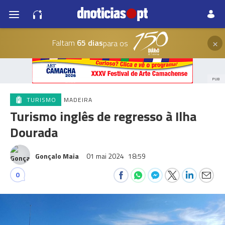
×
Faltam
65 dias
para os
PUB
TURISMO
MADEIRA
Turismo inglês de regresso à Ilha
Dourada
Gonçalo Maia
01 mai 2024
18:59
0