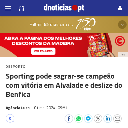
×
Faltam
65 dias
para os
PUB
DESPORTO
Sporting pode sagrar-se campeão
com vitória em Alvalade e deslize do
Benfica
Agência Lusa
01 mai 2024
09:51
0