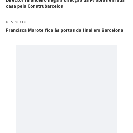
Director financeiro nega à direcção da PJ obras em sua
casa pela Construbarcelos
DESPORTO
Francisca Marote fica às portas da final em Barcelona