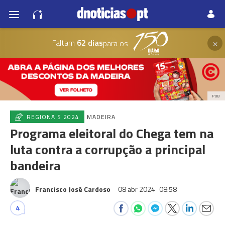
×
Faltam
62 dias
para os
PUB
REGIONAIS 2024
MADEIRA
Programa eleitoral do Chega tem na
luta contra a corrupção a principal
bandeira
Francisco José Cardoso
08 abr 2024
08:58
4