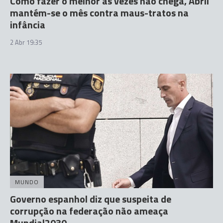
Como fazer o melhor às vezes não chega, Abril
mantém-se o mês contra maus-tratos na
infância
2 Abr 19:35
MUNDO
Governo espanhol diz que suspeita de
corrupção na federação não ameaça
Mundial2030