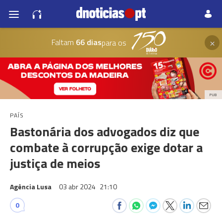
×
Faltam
66 dias
para os
PUB
PAÍS
Bastonária dos advogados diz que
combate à corrupção exige dotar a
justiça de meios
Agência Lusa
03 abr 2024
21:10
0