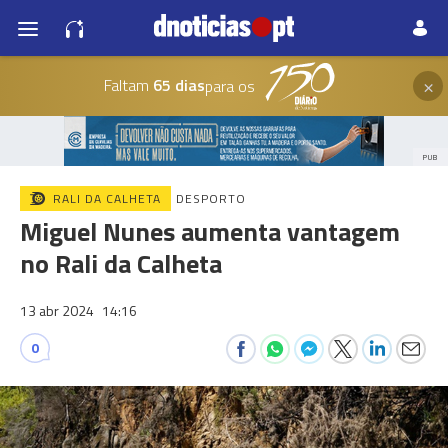
×
Faltam
65 dias
para os
PUB
RALI DA CALHETA
DESPORTO
Miguel Nunes aumenta vantagem
no Rali da Calheta
13 abr 2024
14:16
0