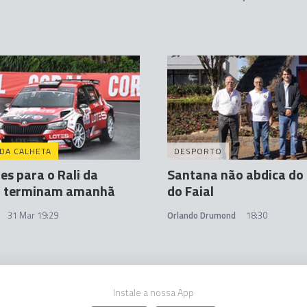
 DA CALHETA
DESPORTO
ões para o Rali da
Santana não abdica do 
a terminam amanhã
do Faial
31 Mar 19:29
Orlando Drumond
18:30
Instale a nossa App