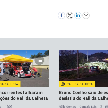
 DA CALHETA
RALI DA CALHETA
ncorrentes falharam
Bruno Coelho saiu de e
ações do Rali da Calheta
desistiu do Rali da Calh
s
18:09
Nélio Gomes
Gonçalo Luís
21:19