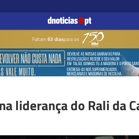
Faltam
63 dias
para os
a liderança do Rali da C