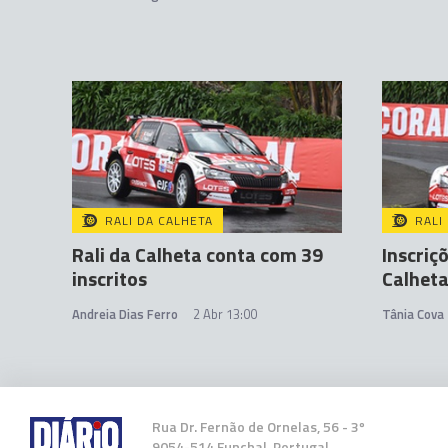
RALI DA CALHETA
RALI
Rali da Calheta conta com 39
Inscriç
inscritos
Calhet
Andreia Dias Ferro
2 Abr 13:00
Tânia Cova
Rua Dr. Fernão de Ornelas, 56 - 3º
9054-514 Funchal, Portugal