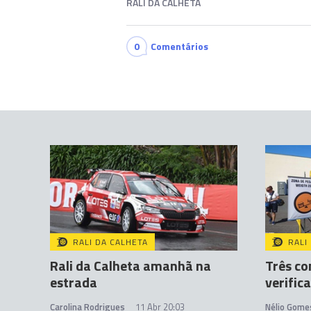
RALI DA CALHETA
0
Comentários
RALI DA CALHETA
RALI
Rali da Calheta amanhã na
Três co
estrada
verific
Carolina Rodrigues
11 Abr 20:03
Nélio Gome