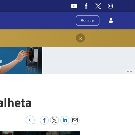
Assinar
×
PUB
alheta
0