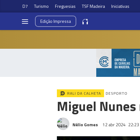
D7
Turismo
Freguesias
TSF Madeira
Iniciativas
Edição
Impressa
RALI DA CALHETA
DESPORTO
Miguel Nunes n
Nélio Gomes
12 abr 2024
22:23