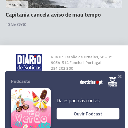
MADEIRA
Capitania cancela aviso de mau tempo
10 Abr 08:30
Rua Dr. Fernão de Ornelas, 56 - 3º
9054-514 Funchal, Portugal
291 202 300
×
Podcasts
Instale a nossa App
Da espada às curtas
Ouvir Podcast
© 2024 Empresa Diário de Notícias, Lda.
Todos os direitos reservados.