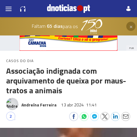
×
Faltam
65 dias
para os
PUB
CASOS DO DIA
Associação indignada com
arquivamento de queixa por maus-
tratos a animais
Andreína Ferreira
13 abr 2024
11:41
2