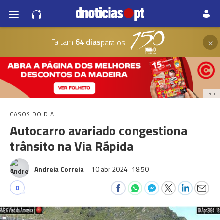
×
Faltam
64 dias
para os
PUB
CASOS DO DIA
Autocarro avariado congestiona
trânsito na Via Rápida
Andreia Correia
10 abr 2024
18:50
0