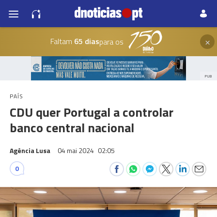
×
Faltam
65 dias
para os
PUB
PAÍS
CDU quer Portugal a controlar
banco central nacional
Agência Lusa
04 mai 2024
02:05
0