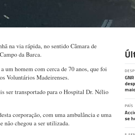
nhã na via rápida, no sentido Câmara de
Úl
o Campo da Barca.
s a um homem com cerca de 70 anos, que foi
DES
ros Voluntários Madeirenses.
GNR 
desp
maio
 ser transportado para o Hospital Dr. Nélio
PAÍS
Acci
 desta corporação, com uma ambulância e uma
se h
 não chegou a ser utilizada.
5 SE