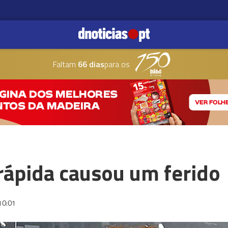
Faltam
66 dias
para os
 rápida causou um ferido
10:01