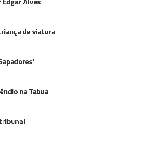
r Edgar Alves
riança de viatura
'Sapadores'
êndio na Tabua
tribunal