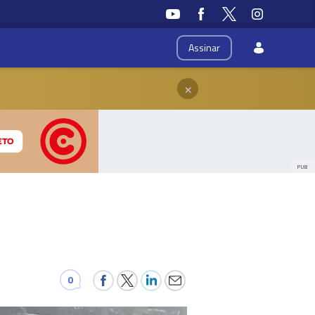
Assinar
×
PUB
0