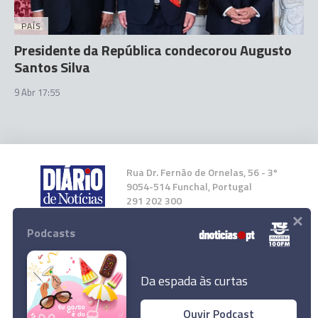
PAÍS
Presidente da República condecorou Augusto
Santos Silva
9 Abr 17:55
Rua Dr. Fernão de Ornelas, 56 - 3º
9054-514 Funchal, Portugal
291 202 300
×
Podcasts
Instale a nossa App
Da espada às curtas
Governo Regional intransigente face a
Ouvir Podcast