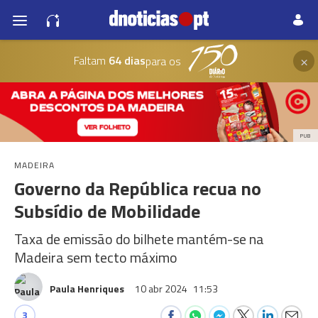
×
Faltam
64 dias
para os
PUB
MADEIRA
Governo da República recua no
Subsídio de Mobilidade
Taxa de emissão do bilhete mantém-se na
Madeira sem tecto máximo
Paula Henriques
10 abr 2024
11:53
3