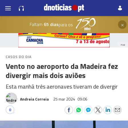
×
Faltam
65 dias
para os
PUB
CASOS DO DIA
Vento no aeroporto da Madeira fez
divergir mais dois aviões
Esta manhã três aeronaves tiveram de divergir
Andreia Correia
25 mar 2024
09:06
0