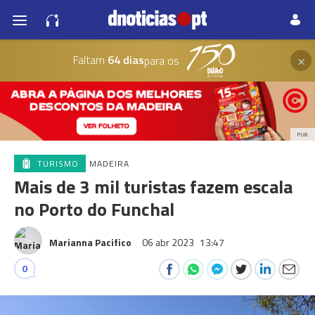
×
Faltam
64 dias
para os
PUB
TURISMO
MADEIRA
Mais de 3 mil turistas fazem escala
no Porto do Funchal
Marianna Pacifico
06 abr 2023
13:47
0