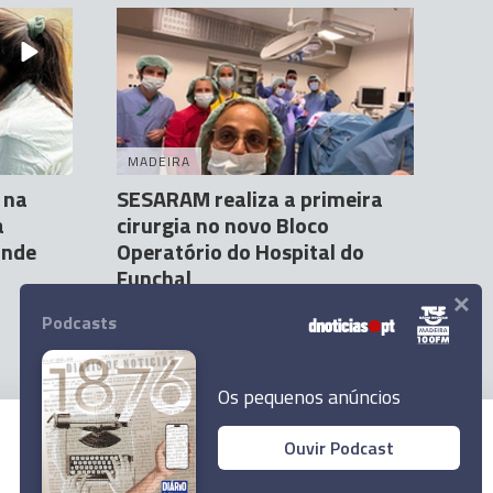
MADEIRA
 na
SESARAM realiza a primeira
a
cirurgia no novo Bloco
onde
Operatório do Hospital do
Funchal
×
Andreia Correia
26 Mar 16:27
1
Podcasts
Os pequenos anúncios
Ouvir Podcast
© 2023 Empresa Diário de Notícias, Lda.