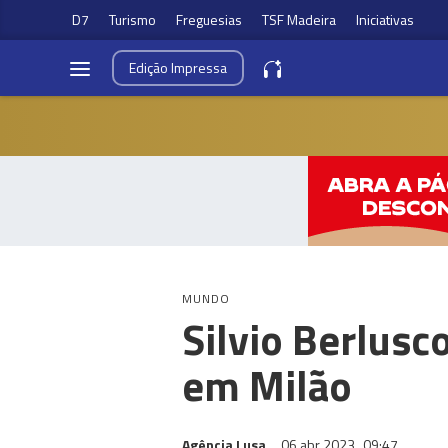
D7
Turismo
Freguesias
TSF Madeira
Iniciativas
Edição
Impressa
MUNDO
Silvio Berlusc
em Milão
Agência Lusa
06 abr 2023
09:47