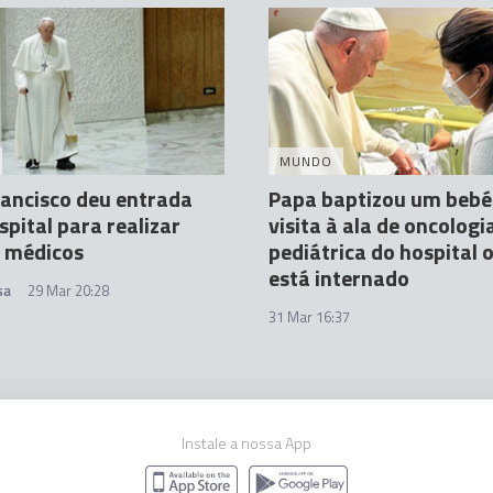
MUNDO
ancisco deu entrada
Papa baptizou um bebé
pital para realizar
visita à ala de oncologi
 médicos
pediátrica do hospital 
está internado
sa
29 Mar 20:28
31 Mar 16:37
Instale a nossa App