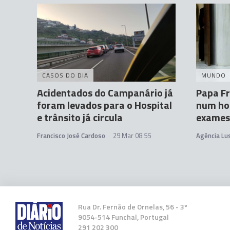
CASOS DO DIA
MUNDO
Acidentados do Campanário já
Papa Fr
foram levados para o Hospital
num hos
e trânsito já circula
exames
Francisco José Cardoso
29 Mar 08:55
Agência Lu
Rua Dr. Fernão de Ornelas, 56 - 3º
9054-514 Funchal, Portugal
291 202 300