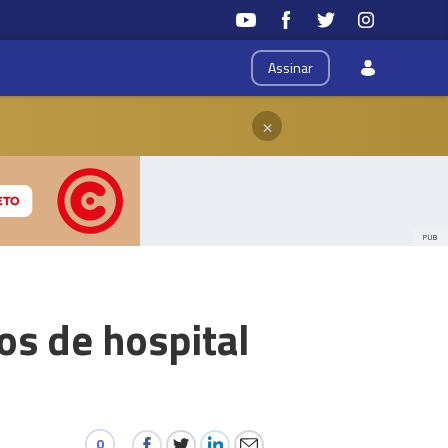
Assinar
×
PUB
os de hospital
0