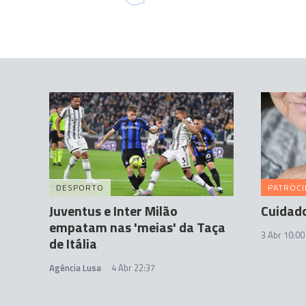
DESPORTO
PATROC
Juventus e Inter Milão
Cuidado
empatam nas 'meias' da Taça
3 Abr 10:00
de Itália
Agência Lusa
4 Abr 22:37