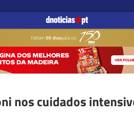
Faltam
66 dias
para os
oni nos cuidados intensiv