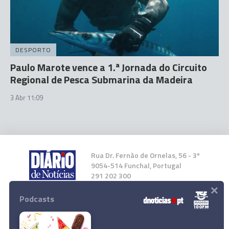
DESPORTO
Paulo Marote vence a 1.ª Jornada do Circuito
Regional de Pesca Submarina da Madeira
3 Abr 11:09
Rua Dr. Fernão de Ornelas, 56 - 3º
9054-514 Funchal, Portugal
291 202 300
×
Podcasts
Instale a nossa App