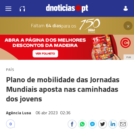
×
Faltam
64 dias
para os
PUB
PAÍS
Plano de mobilidade das Jornadas
Mundiais aposta nas caminhadas
dos jovens
Agência Lusa
06 abr 2023
02:36
0