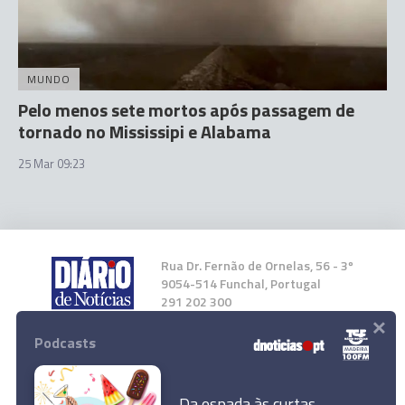
MUNDO
Pelo menos sete mortos após passagem de
tornado no Mississipi e Alabama
25 Mar 09:23
Rua Dr. Fernão de Ornelas, 56 - 3º
9054-514 Funchal, Portugal
291 202 300
×
Podcasts
Instale a nossa App
Da espada às curtas