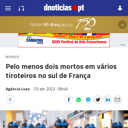
×
Faltam
65 dias
para os
PUB
MUNDO
Pelo menos dois mortos em vários
tiroteiros no sul de França
Agência Lusa
03 abr 2023
08:48
0