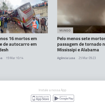
MUNDO
enos 16 mortos em
Pelo menos sete morto
e de autocarro em
passagem de tornado 
desh
Mississipi e Alabama
sa
19 Mar 10:14
Agência Lusa
25 Mar 09:23
Instale a nossa App