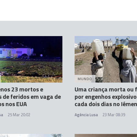
MUNDO
nos 23 mortos e
Uma criança morta ou f
 de feridos em vaga de
por engenhos explosivo
os nos EUA
cada dois dias no Iéme
sa
25 Mar 20:02
Agência Lusa
23 Mar 08:39