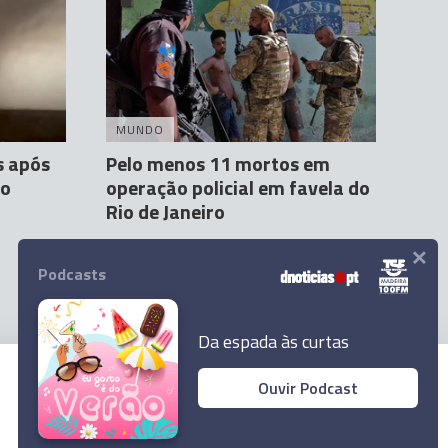
MUNDO
s após
Pelo menos 11 mortos em
no
operação policial em favela do
Rio de Janeiro
×
Agência Lusa
23 Mar 22:17
Podcasts
Da espada às curtas
Ouvir Podcast
© 2023 Empresa Diário de Notícias, Lda.
Todos os direitos reservados.