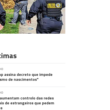
timas
DO
p assina decreto que impede
ismo de nascimentos"
DO
aumentam controlo das redes
ais de estrangeiros que pedem
os