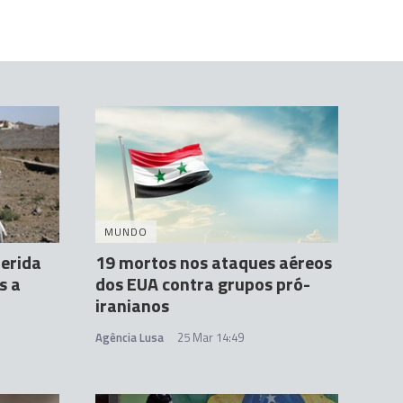
MUNDO
erida
19 mortos nos ataques aéreos
s a
dos EUA contra grupos pró-
n
iranianos
Agência Lusa
25 Mar 14:49