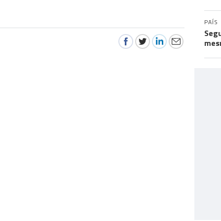
PAÍS
Segu
mes