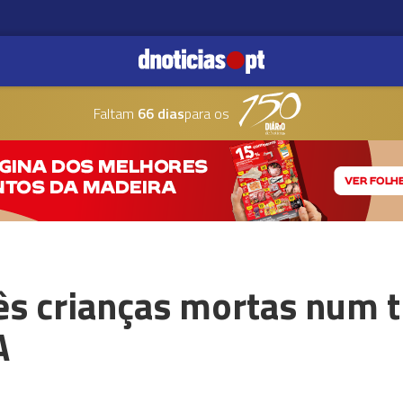
Faltam
66 dias
para os
ês crianças mortas num t
A