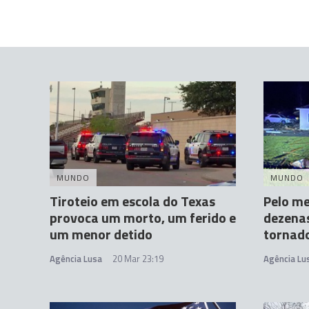
MUNDO
MUNDO
Tiroteio em escola do Texas
Pelo me
provoca um morto, um ferido e
dezenas
um menor detido
tornad
Agência Lusa
20 Mar 23:19
Agência Lu