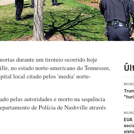
mortas durante um tiroteio ocorrido hoje
Úl
ille, no estado norte-americano do Tennessee,
tal local citado pelos 'media' norte-
MUN
Trum
"tur
olado pelas autoridades e morto na sequência
epartamento de Polícia de Nashville através
MUN
EUA 
soci
vist