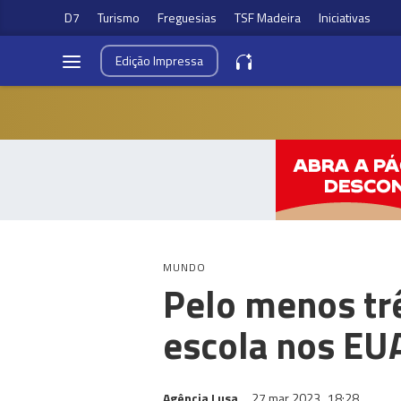
D7
Turismo
Freguesias
TSF Madeira
Iniciativas
Edição
Impressa
MUNDO
Pelo menos tr
escola nos EU
Agência Lusa
27 mar 2023
18:28