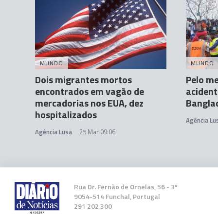
MUNDO
MUNDO
Dois migrantes mortos
Pelo m
encontrados em vagão de
acident
mercadorias nos EUA, dez
Bangla
hospitalizados
Agência Lu
Agência Lusa
25 Mar 09:06
Rua Dr. Fernão de Ornelas, 56 - 3º
9054-514 Funchal, Portugal
291 202 300