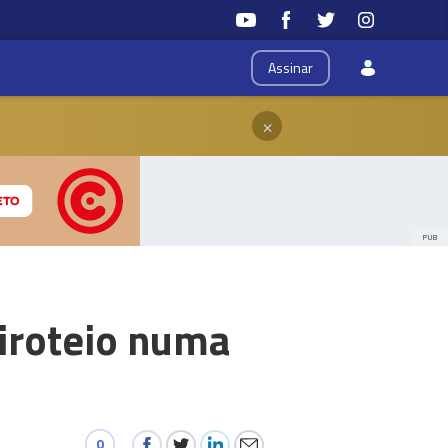
Assinar
×
PUB
iroteio numa
0