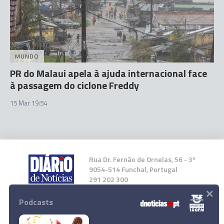
MUNDO
PR do Malaui apela à ajuda internacional face
à passagem do ciclone Freddy
15 Mar 19:54
Rua Dr. Fernão de Ornelas, 56 - 3º
9054-514 Funchal, Portugal
291 202 300
×
Podcasts
Instale a nossa App