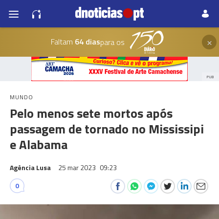
×
Faltam
64 dias
para os
PUB
MUNDO
Pelo menos sete mortos após
passagem de tornado no Mississipi
e Alabama
Agência Lusa
25 mar 2023
09:23
0