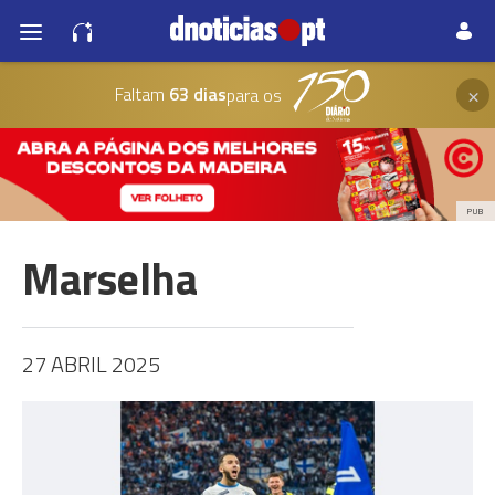
×
Faltam
63 dias
para os
PUB
Marselha
27 ABRIL 2025