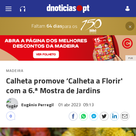
×
Faltam
64 dias
para os
PUB
MADEIRA
Calheta promove ‘Calheta a Florir'
com a 6.ª Mostra de Jardins
Eugénio Perregil
01 abr 2023
09:13
0