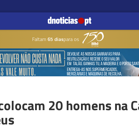
Faltam
65 dias
para os
colocam 20 homens na C
eus