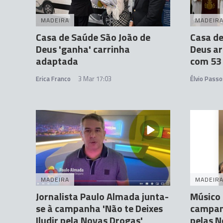
MADEIRA
MADEIR
Casa de Saúde São João de
Casa de
Deus 'ganha' carrinha
Deus ar
adaptada
com 53
Erica Franco
3 Mar 17:03
Élvio Passo
MADEIRA
MADEIR
Jornalista Paulo Almada junta-
Músico 
se à campanha 'Não te Deixes
campanh
Iludir pela Novas Drogas'
pelas N