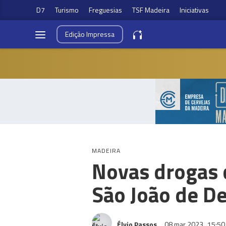
D7
Turismo
Freguesias
TSF Madeira
Iniciativas
Edição
Impressa
MADEIRA
Novas drogas 
São João de D
Élvio Passos
08 mar 2023
15:50