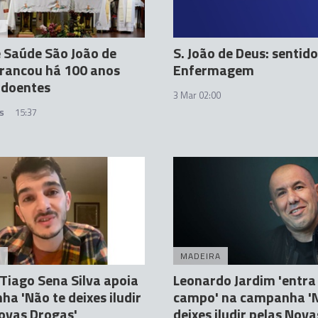
A
 Saúde São João de
S. João de Deus: sentid
rancou há 100 anos
Enfermagem
 doentes
3 Mar 02:00
s
15:37
A
MADEIRA
Tiago Sena Silva apoia
Leonardo Jardim 'entr
a 'Não te deixes iludir
campo' na campanha 'N
ovas Drogas'
deixes iludir pelas Nova