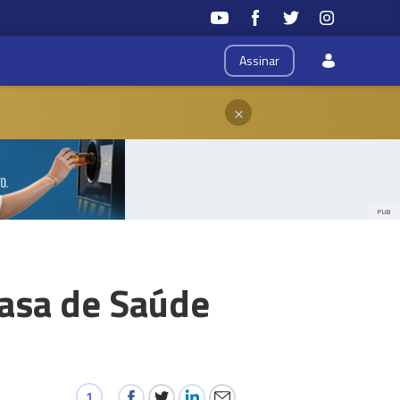
Assinar
×
PUB
asa de Saúde
1