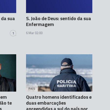
o da sua
S. João de Deus: sentido da sua
Enfermagem
6 Mar 02:00
1
PAÍS
a em
Quatro homens identificados e
ão te
duas embarcações
s
apreendidas a sul do país por