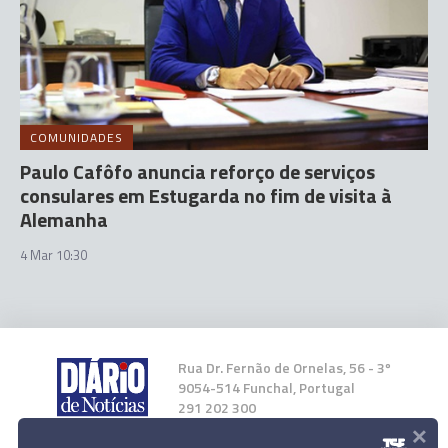
COMUNIDADES
Paulo Cafôfo anuncia reforço de serviços
consulares em Estugarda no fim de visita à
Alemanha
4 Mar 10:30
Rua Dr. Fernão de Ornelas, 56 - 3º
9054-514 Funchal, Portugal
291 202 300
×