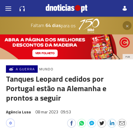
×
Faltam
64 dias
para os
PUB
A GUERRA
MUNDO
Tanques Leopard cedidos por
Portugal estão na Alemanha e
prontos a seguir
Agência Lusa
08 mar 2023
09:53
0