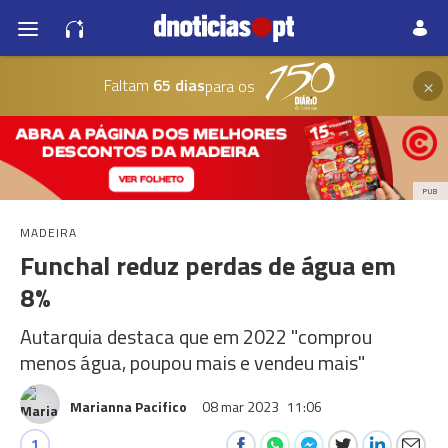
×
Faltam
65 dias
para os
PUB
MADEIRA
Funchal reduz perdas de água em
8%
Autarquia destaca que em 2022 "comprou
menos água, poupou mais e vendeu mais"
Marianna Pacifico
08 mar 2023
11:06
1