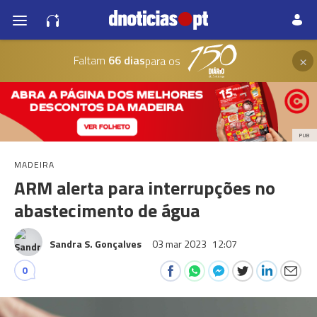
×
Faltam
66 dias
para os
PUB
MADEIRA
ARM alerta para interrupções no
abastecimento de água
Sandra S. Gonçalves
03 mar 2023
12:07
0