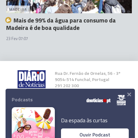
MADEIRA
Mais de 99% da água para consumo da
Madeira é de boa qualidade
23 Fev 07:07
Rua Dr. Fernão de Ornelas, 56 - 3º
9054-514 Funchal, Portugal
291 202 300
×
Podcasts
Instale a nossa App
Da espada às curtas
SITE Madeira convoca plenários de
Ouvir Podcast
trabalhadores porque a "ARM não cumpre com