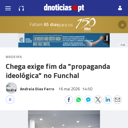
×
Faltam
65 dias
para os
PUB
MADEIRA
Chega exige fim da "propaganda
ideológica" no Funchal
Andreia Dias Ferro
16 mai 2026
14:50
0