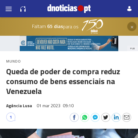
×
Faltam
65 dias
para os
PUB
MUNDO
Queda de poder de compra reduz
consumo de bens essenciais na
Venezuela
Agência Lusa
01 mar 2023
09:10
1