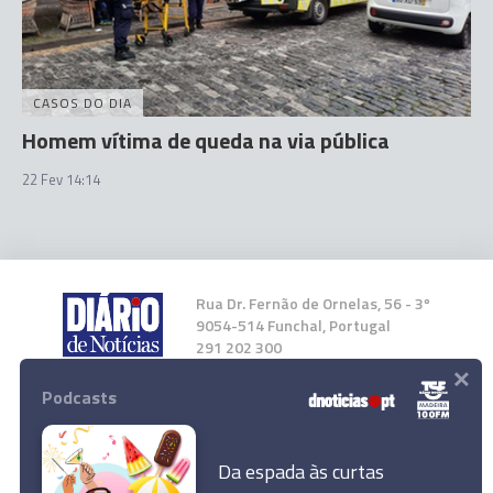
CASOS DO DIA
Homem vítima de queda na via pública
22 Fev 14:14
Rua Dr. Fernão de Ornelas, 56 - 3º
9054-514 Funchal, Portugal
291 202 300
×
Podcasts
Instale a nossa App
Da espada às curtas