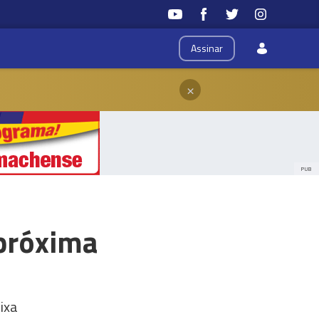
Assinar
×
PUB
 próxima
ixa