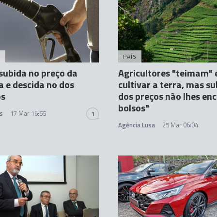
A
PAÍS
 subida no preço da
Agricultores "teimam"
a e descida no dos
cultivar a terra, mas s
os
dos preços não lhes enc
bolsos"
s
17 Mar 16:55
1
Agência Lusa
25 Mar 06:04