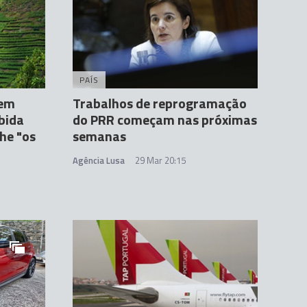
PAÍS
 em
Trabalhos de reprogramação
ubida
do PRR começam nas próximas
he "os
semanas
Agência Lusa
29 Mar 20:15