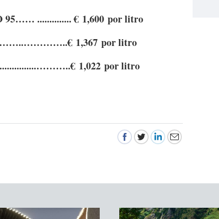
…… .............. € 1,600 por litro
.......……..…………..€ 1,367 por litro
..............………..€ 1,022 por litro