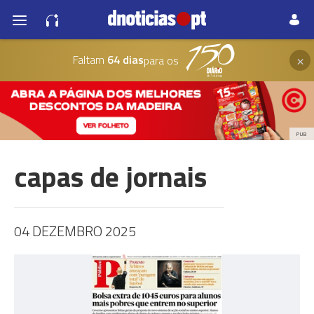
×
Faltam
64 dias
para os
PUB
capas de jornais
04 DEZEMBRO 2025