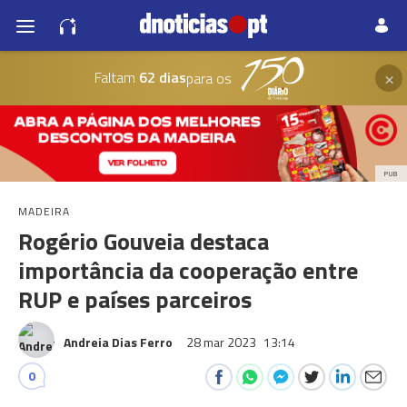
×
Faltam
62 dias
para os
PUB
MADEIRA
Rogério Gouveia destaca
importância da cooperação entre
RUP e países parceiros
Andreia Dias Ferro
28 mar 2023
13:14
0