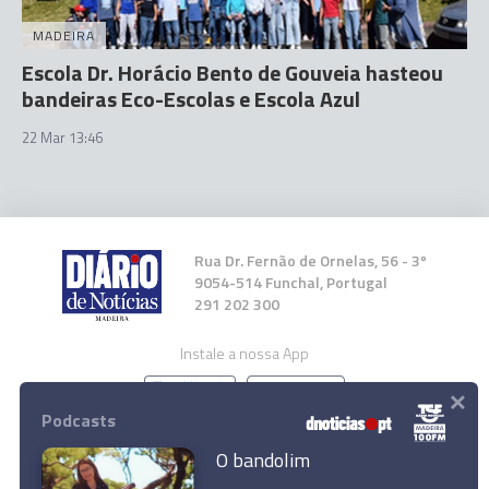
MADEIRA
Escola Dr. Horácio Bento de Gouveia hasteou
bandeiras Eco-Escolas e Escola Azul
22 Mar 13:46
Rua Dr. Fernão de Ornelas, 56 - 3º
9054-514 Funchal, Portugal
291 202 300
Instale a nossa App
×
Podcasts
O bandolim