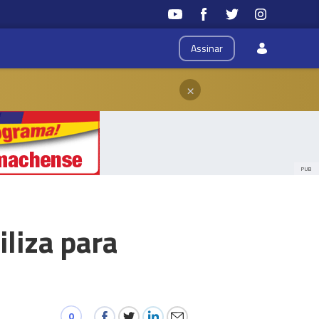
Assinar
×
PUB
iliza para
0