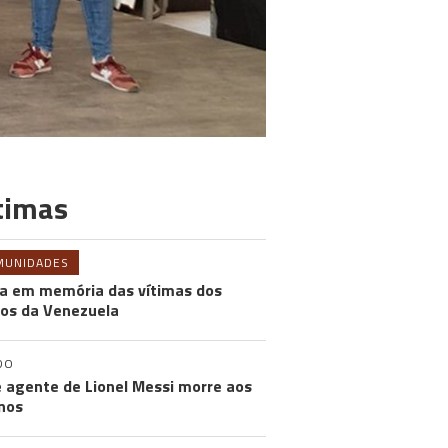
timas
MUNIDADES
a em memória das vítimas dos
os da Venezuela
DO
e agente de Lionel Messi morre aos
nos