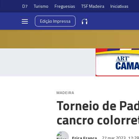
D7
Turismo
Freguesias
TSF Madeira
Iniciativas
Edição
Impressa
MADEIRA
Torneio de Pad
cancro colorre
Erica Franco
27 mar 2023
17:28