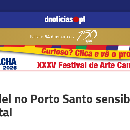
Faltam
64 dias
para os
el no Porto Santo sensib
tal