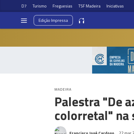
D7
Turismo
Freguesias
TSF Madeira
Iniciativas
Edição
Impressa
MADEIRA
Palestra "De a
colorretal" na 
Francisco José Cardoso
22 mar 