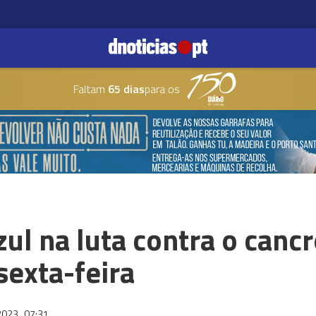
Faltam
65 dias
para os
zul na luta contra o canc
sexta-feira
2023
07:31