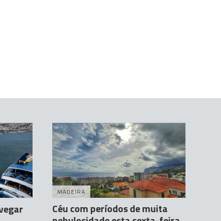
MADEIRA
Céu com períodos de muita
vegar
nebulosidade esta sexta-feira