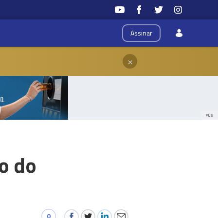
Assinar
×
PUB
ro do
0