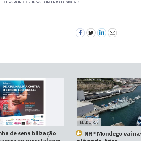
LIGA PORTUGUESA CONTRA O CANCRO
A
MADEIRA
a de sensibilização
NRP Mondego vai na
cancro colorrectal com
até sexta-feira