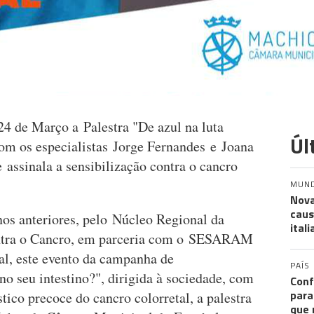
24 de Março a Palestra "De azul na luta
Úl
com os especialistas Jorge Fernandes e Joana
assinala a sensibilização contra o cancro
MUN
Nova
caus
os anteriores, pelo Núcleo Regional da
ital
ntra o Cancro, em parceria com o SESARAM
l, este evento da campanha de
PAÍS
o seu intestino?", dirigida à sociedade, com
Conf
para
tico precoce do cancro colorretal, a palestra
que 