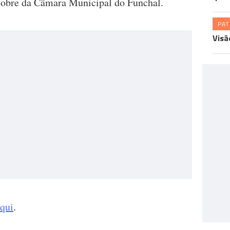
obre da Câmara Municipal do Funchal.
PA
Visã
qui
.