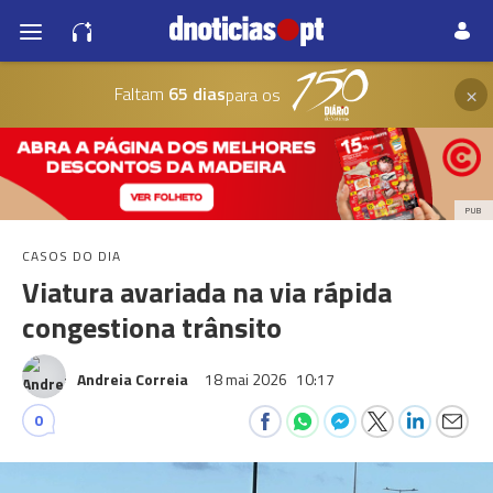
×
Faltam
65 dias
para os
PUB
CASOS DO DIA
Viatura avariada na via rápida
congestiona trânsito
Andreia Correia
18 mai 2026
10:17
0