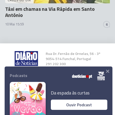
CASOS DO DIA
Táxi em chamas na Via Rápida em Santo
António
10 Mai 15:59
6
Rua Dr. Fernão de Ornelas, 56 - 3º
9054-514 Funchal, Portugal
291 202 300
×
Podcasts
Instale a nossa App
Da espada às curtas
Ouvir Podcast
© 2026 Empresa Diário de Notícias, Lda.